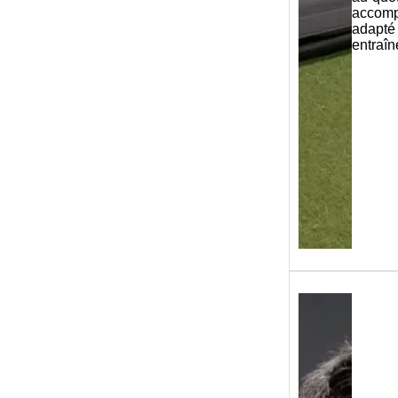
accom
ada
entraî