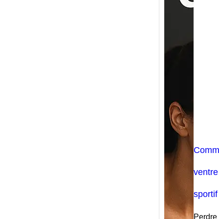
Comme
ventr
sportif
Perdre