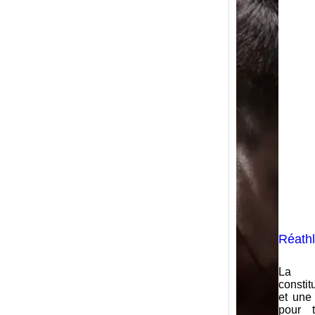
Réathl
La ré
constit
et une
pour t