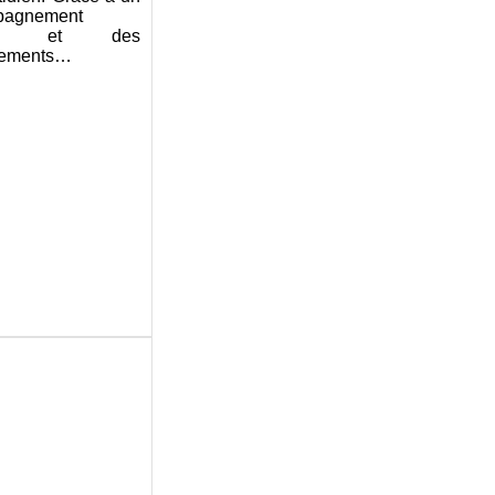
pagnement
pté et des
nements…