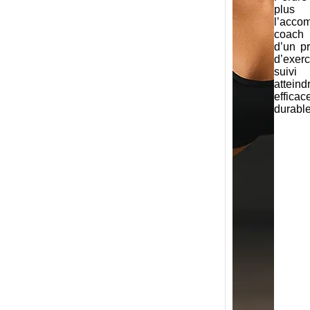
plus
l’acco
coach 
d’un p
d’exerc
suivi
attein
effi
durabl