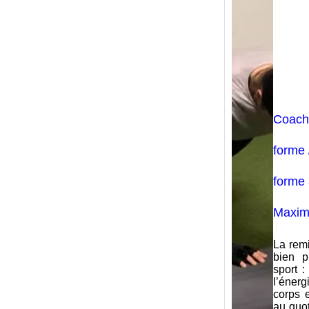
Coach
forme 
forme
Maxi
La remi
bien p
sport :
l’éner
corps 
au quo