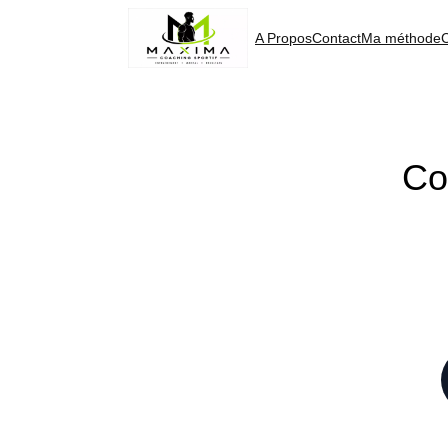
Aller
au
A Propos
Contact
Ma méthode
contenu
Co