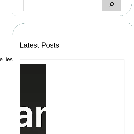
e
a
r
c
h
Latest Posts
e les