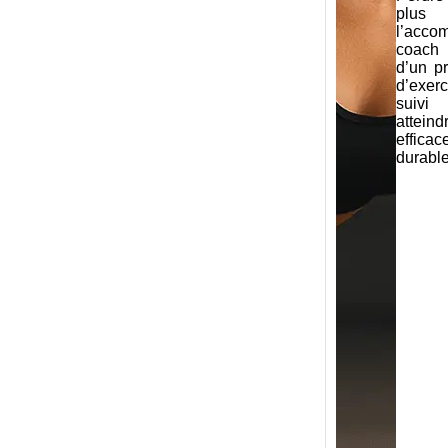
plus
l’acco
coach 
d’un p
d’exerc
suivi
attein
effi
durabl