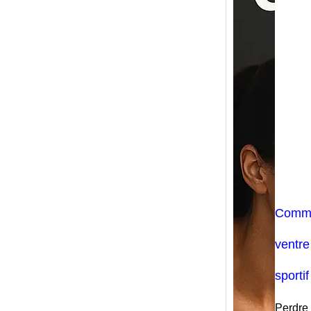
Comme
ventr
sportif
Perdre