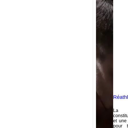
Réathl
La ré
constit
et une
pour t