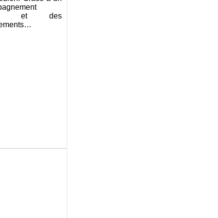
pagnement
pté et des
nements…