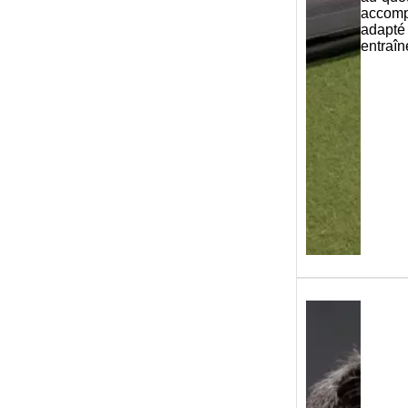
accom
ada
entraî