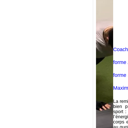
Coach
forme 
forme
Maxi
La remi
bien p
sport :
l’éner
corps 
au quo